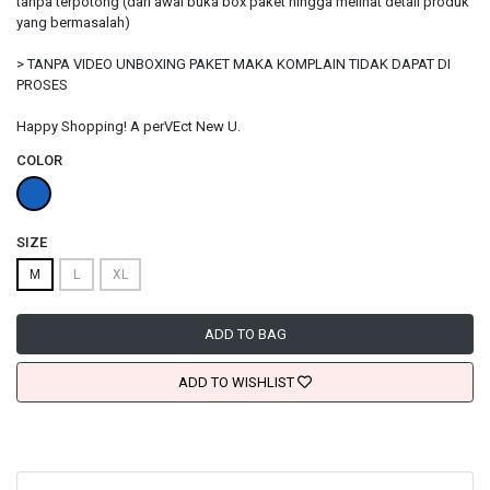
tanpa terpotong (dari awal buka box paket hingga melihat detail produk
yang bermasalah)
> TANPA VIDEO UNBOXING PAKET MAKA KOMPLAIN TIDAK DAPAT DI
PROSES
Happy Shopping! A perVEct New U.
COLOR
SIZE
M
L
XL
ADD TO BAG
ADD TO WISHLIST