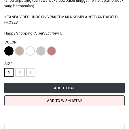
tanpa terpotong (dari awal buka box paket hingga melihat detail produk
yang bermasalah)
> TANPA VIDEO UNBOXING PAKET MAKA KOMPLAIN TIDAK DAPAT DI
PROSES
Happy Shopping! A perVEct New U.
COLOR
SIZE
S
M
L
ADD TO BAG
ADD TO WISHLIST