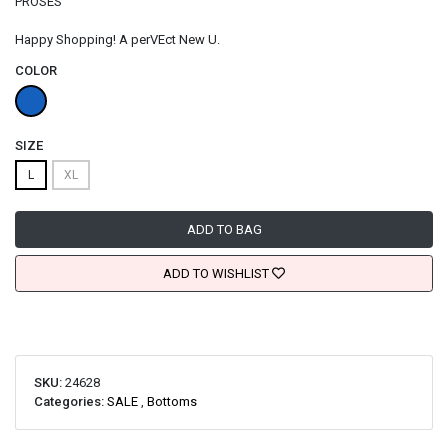
PROSES
Happy Shopping! A perVEct New U.
COLOR
SIZE
L
XL
ADD TO BAG
ADD TO WISHLIST
SKU:
24628
Categories:
SALE
,
Bottoms