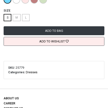
SIZE
S
M
L
ADD TO BAG
ADD TO WISHLIST
SKU:
25779
Categories:
Dresses
ABOUT US
CAREER